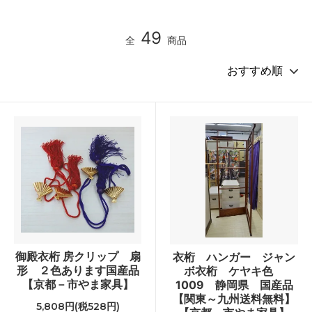
49
全
商品
御殿衣桁 房クリップ 扇
衣桁 ハンガー ジャン
形 ２色あります国産品
ボ衣桁 ケヤキ色
【京都－市やま家具】
1009 静岡県 国産品
【関東～九州送料無料】
5,808円(税528円)