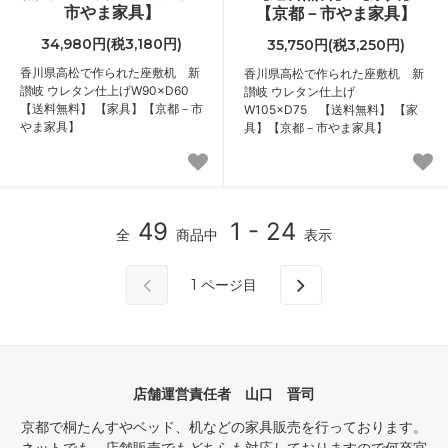
市やま家具】
【京都－市やま家具】
34,980円(税3,180円)
35,750円(税3,250円)
香川県高松で作られた座敷机 新
香川県高松で作られた座敷机 新
讃岐 ウレタン仕上げW90×D60
讃岐 ウレタン仕上げ
【送料無料】 【家具】【京都－市
W105×D75 【送料無料】 【家
やま家具】
具】【京都－市やま家具】
49
1 - 24
全
商品中
表示
1
ページ目
店舗運営責任者 山口 晋司
京都で桐たんすやベッド、机などの家具販売を行っております。
ネットでも、店舗販売でもどちらも対応しておりますので何卒宜