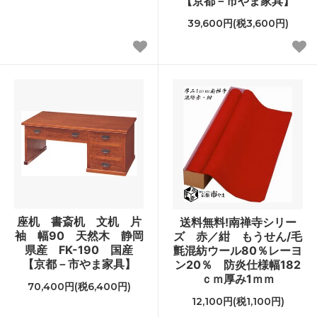
【京都－市やま家具】
39,600円(税3,600円)
座机 書斎机 文机 片
送料無料!南禅寺シリー
袖 幅90 天然木 静岡
ズ 赤／紺 もうせん/毛
県産 FK-190 国産
氈混紡ウール80％レーヨ
【京都－市やま家具】
ン20％ 防炎仕様幅182
ｃｍ厚み1ｍｍ
70,400円(税6,400円)
12,100円(税1,100円)